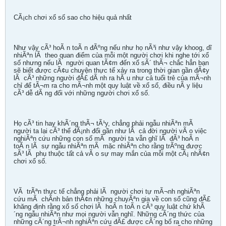
CÃ¡ch chơi xổ số sao cho hiệu quả nhất
Như vậy cÃ³ hoÃ n toÃ n đÃºng nếu như họ nÃ³i như vậy khoog, dĩ
nhiÃªn lÃ theo quan điểm của mỗi một người chơi khi nghe tới xổ
số nhưng nếu lÃ người quan tÃ¢m đến xổ sÃ´ thÃ¬ chắc hẳn bạn
sẽ biết được cÃ¢u chuyện thực tế xảy ra trong thời gian gần đÃ¢y
lÃ cÃ³ những người đÃ£ dÃ nh ra hÃ u như cả tuổi trẻ của mÃ¬nh
chỉ để tÃ¬m ra cho mÃ¬nh một quy luật về xổ số, điều nÃ y liệu
cÃ³ dễ dÃ ng đối với những người chơi xổ số.
Họ cÃ³ tin hay khÃ´ng thÃ¬ tÃ¹y, chẳng phải ngẫu nhiÃªn mÃ
người ta lại cÃ³ thể đÃ¡nh đổi gần như lÃ cả đời người vÃ o việc
nghiÃªn cứu những con số mÃ người ta vẫn ghĩ lÃ đÃ³ hoÃ n
toÃ n lÃ sự ngẫu nhiÃªn mÃ mặc nhiÃªn cho rằng trÃºng được
sÃ³ lÃ phụ thuộc tất cả vÃ o sự may mắn của mỗi một cÃ¡ nhÃ¢n
chơi xổ số.
VÃ trÃªn thực tế chẳng phải lÃ người chơi tự mÃ¬nh nghiÃªn
cứu mÃ chÃ­nh bản thÃ¢n những chuyÃªn gia về con số cũng đÃ£
khăng định rằng xổ số chơi lÃ hoÃ n toÃ n cÃ³ quy luật chứ khÃ
´ng ngẫu nhiÃªn như mọi người vẫn nghĩ. Những cÃ´ng thức của
những cÃ´ng trÃ¬nh nghiÃªn cứu đÃ£ được cÃ´ng bố ra cho những